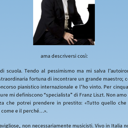
2018
2019
2021
2022
2023
2024
2025
ama descriversi così:
 di scuola. Tendo al pessimismo ma mi salva l’autoiro
traordinaria fortuna di incontrare un grande maestro; co
oncorso pianistico internazionale e l’ho vinto. Per cinq
ppure mi definiscono “specialista” di Franz Liszt. Non am
 che potrei prendere in prestito: «Tutto quello che 
il come e il perché…».
vigliose, non necessariamente musicisti. Vivo in Itali