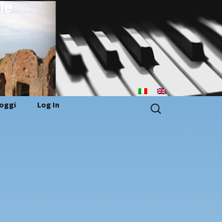
le
Ricerca
loggi
Log In
per: